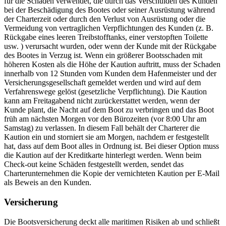
für die Schäden verwendet, die durch das Verschulden des Kunden
bei der Beschädigung des Bootes oder seiner Ausrüstung während
der Charterzeit oder durch den Verlust von Ausrüstung oder die
Vermeidung von vertraglichen Verpflichtungen des Kunden (z. B.
Rückgabe eines leeren Treibstofftanks, einer verstopften Toilette
usw. ) verursacht wurden, oder wenn der Kunde mit der Rückgabe
des Bootes in Verzug ist. Wenn ein größerer Bootsschaden mit
höheren Kosten als die Höhe der Kaution auftritt, muss der Schaden
innerhalb von 12 Stunden vom Kunden dem Hafenmeister und der
Versicherungsgesellschaft gemeldet werden und wird auf dem
Verfahrenswege gelöst (gesetzliche Verpflichtung). Die Kaution
kann am Freitagabend nicht zurückerstattet werden, wenn der
Kunde plant, die Nacht auf dem Boot zu verbringen und das Boot
früh am nächsten Morgen vor den Bürozeiten (vor 8:00 Uhr am
Samstag) zu verlassen. In diesem Fall behält der Charterer die
Kaution ein und storniert sie am Morgen, nachdem er festgestellt
hat, dass auf dem Boot alles in Ordnung ist. Bei dieser Option muss
die Kaution auf der Kreditkarte hinterlegt werden. Wenn beim
Check-out keine Schäden festgestellt werden, sendet das
Charterunternehmen die Kopie der vernichteten Kaution per E-Mail
als Beweis an den Kunden.
Versicherung
Die Bootsversicherung deckt alle maritimen Risiken ab und schließt