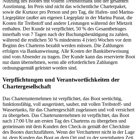
Nutzung des Bootes mit vollem Treibstofftank und der gesamten
Ausrüstung. Im Preis sind nicht das wöchentliche Charterpaket,
sowie die Kurtaxe pro Person und pro Tag, die Hafen- und Marina-
Liegeplätze (außer am eigenen Liegeplatz in der Marina Punat, die
Kosten für Treibstoff und andere Leistungen während der Mietzeit
enthalten. Der Kunde ist verpflichtet, 50 % des Gesamtbetrages
innerhalb von 7 Tagen nach der Buchungsbestätigung zu zahlen,
während die restlichen 50 % mindestens 4 (vier) Wochen vor dem
Beginn des Charterns bezahlt werden müssen. Die Zahlungen
erfolgen via Bankanweisung. Alle Kosten der Banküberweisung
sind vom Absender zu tragen. Der Kunde kann das reservierte Boot
nur dann übernehmen, wenn alle erforderlichen Zahlungen
ordnungsgemäß geleistet worden sind.
Verpflichtungen und Verantwortlichkeiten der
Chartergesellschaft
Das Charterunternehmen ist verpflichtet, das Boot seetüchtig,
funktionsfähig, voll ausgerüstet, sauber, mit vollen Treibstoff- und
Wassertanks, für das Chartergeschäft zugelassen und voll versichert
zu übergeben. Das Charterunternehmen ist verpflichtet, das Boot
nach 17:00 Uhr am ersten Tag des Charterns zu übergeben und
gemeinsam mit dem Kunden den Check-in gemäß der Checkliste
des Bootes durchzuführen. Wenn der Vercharterer nicht in der Lage
ist, dem Kunden das Boot an dem Ort und zu der vereinbarten Zeit,