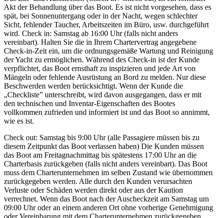
Akt der Behandlung über das Boot. Es ist nicht vorgesehen, dass es
spät, bei Sonnenuntergang oder in der Nacht, wegen schlechter
Sicht, fehlender Taucher, Arbeitszeiten im Büro, usw. durchgeführt
wird. Check in: Samstag ab 16:00 Uhr (falls nicht anders
vereinbart). Halten Sie die in Ihrem Chartervertrag angegebene
Check-in-Zeit ein, um die ordnungsgemäße Wartung und Reinigung
der Yacht zu ermöglichen. Während des Check-in ist der Kunde
verpflichtet, das Boot ernsthaft zu inspizieren und jede Art von
Mängeln oder fehlende Ausrüstung an Bord zu melden. Nur diese
Beschwerden werden berücksichtigt. Wenn der Kunde die
„Checkliste” unterschreibt, wird davon ausgegangen, dass er mit
den technischen und Inventar-Eigenschaften des Bootes
vollkommen zufrieden und informiert ist und das Boot so annimmt,
wie es ist.
Check out: Samstag bis 9:00 Uhr (alle Passagiere müssen bis zu
diesem Zeitpunkt das Boot verlassen haben) Die Kunden müssen
das Boot am Freitagnachmittag bis spätestens 17:00 Uhr an die
Charterbasis zurückgeben (falls nicht anders vereinbart). Das Boot
muss dem Charterunternehmen im selben Zustand wie übernommen
zurückgegeben werden. Alle durch den Kunden verursachten
Verluste oder Schäden werden direkt oder aus der Kaution
verrechnet. Wenn das Boot nach der Auscheckzeit am Samstag um
09:00 Uhr oder an einem anderen Ort ohne vorherige Genehmigung
oder Vereinbarung mit dem Charterunternehmen zurückgegeben