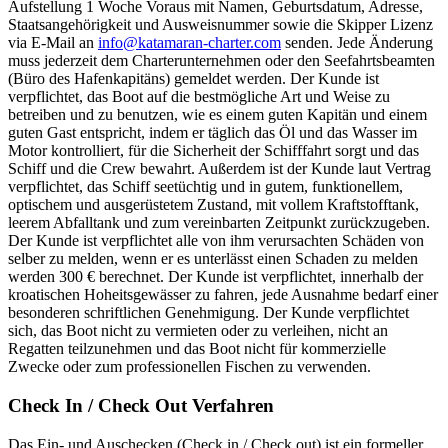
Aufstellung 1 Woche Voraus mit Namen, Geburtsdatum, Adresse,
Staatsangehörigkeit und Ausweisnummer sowie die Skipper Lizenz
via E-Mail an
info@
katamaran-charter.com
senden. Jede Änderung
muss jederzeit dem Charterunternehmen oder den Seefahrtsbeamten
(Büro des Hafenkapitäns) gemeldet werden. Der Kunde ist
verpflichtet, das Boot auf die bestmögliche Art und Weise zu
betreiben und zu benutzen, wie es einem guten Kapitän und einem
guten Gast entspricht, indem er täglich das Öl und das Wasser im
Motor kontrolliert, für die Sicherheit der Schifffahrt sorgt und das
Schiff und die Crew bewahrt. Außerdem ist der Kunde laut Vertrag
verpflichtet, das Schiff seetüchtig und in gutem, funktionellem,
optischem und ausgerüstetem Zustand, mit vollem Kraftstofftank,
leerem Abfalltank und zum vereinbarten Zeitpunkt zurückzugeben.
Der Kunde ist verpflichtet alle von ihm verursachten Schäden von
selber zu melden, wenn er es unterlässt einen Schaden zu melden
werden 300 € berechnet. Der Kunde ist verpflichtet, innerhalb der
kroatischen Hoheitsgewässer zu fahren, jede Ausnahme bedarf einer
besonderen schriftlichen Genehmigung. Der Kunde verpflichtet
sich, das Boot nicht zu vermieten oder zu verleihen, nicht an
Regatten teilzunehmen und das Boot nicht für kommerzielle
Zwecke oder zum professionellen Fischen zu verwenden.
Check In / Check Out Verfahren
Das Ein- und Auschecken (Check in / Check out) ist ein formeller